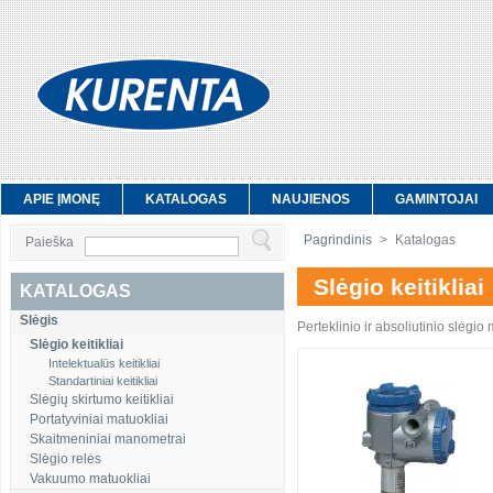
APIE ĮMONĘ
KATALOGAS
NAUJIENOS
GAMINTOJAI
Pagrindinis
>
Katalogas
Paieška
Slėgio keitikliai
KATALOGAS
Slėgis
Perteklinio ir absoliutinio slėgi
Slėgio keitikliai
Intelektualūs keitikliai
Standartiniai keitikliai
Slėgių skirtumo keitikliai
Portatyviniai matuokliai
Skaitmeniniai manometrai
Slėgio relės
Vakuumo matuokliai