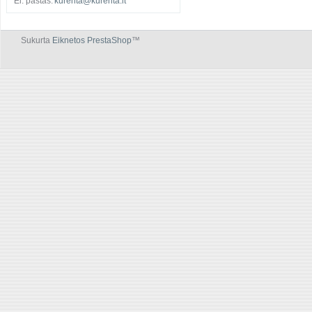
El. paštas:
kurenta@kurenta.lt
Sukurta
Eiknetos PrestaShop
™