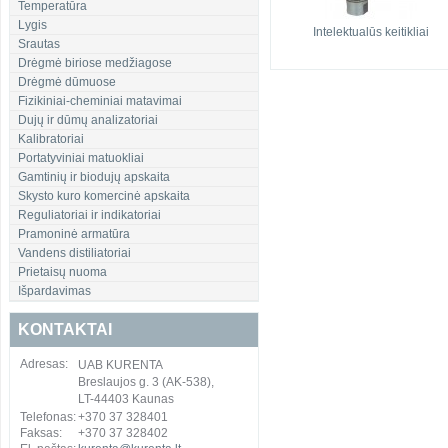
Temperatūra
Lygis
Intelektualūs keitikliai
Srautas
Drėgmė biriose medžiagose
Drėgmė dūmuose
Fizikiniai-cheminiai matavimai
Dujų ir dūmų analizatoriai
Kalibratoriai
Portatyviniai matuokliai
Gamtinių ir biodujų apskaita
Skysto kuro komercinė apskaita
Reguliatoriai ir indikatoriai
Pramoninė armatūra
Vandens distiliatoriai
Prietaisų nuoma
Išpardavimas
KONTAKTAI
Adresas:
UAB KURENTA
Breslaujos g. 3 (AK-538),
LT-44403 Kaunas
Telefonas:
+370 37 328401
Faksas:
+370 37 328402