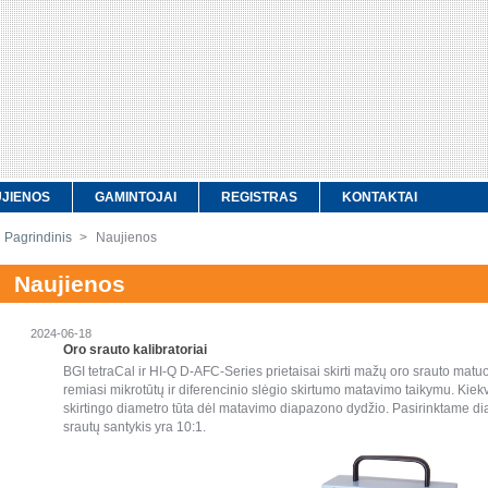
JIENOS
GAMINTOJAI
REGISTRAS
KONTAKTAI
Pagrindinis
>
Naujienos
Naujienos
2024-06-18
Oro srauto kalibratoriai
BGI tetraCal ir HI-Q D-AFC-Series prietaisai skirti mažų oro srauto matu
remiasi mikrotūtų ir diferencinio slėgio skirtumo matavimo taikymu. Kie
skirtingo diametro tūta dėl matavimo diapazono dydžio. Pasirinktame 
srautų santykis yra 10:1.