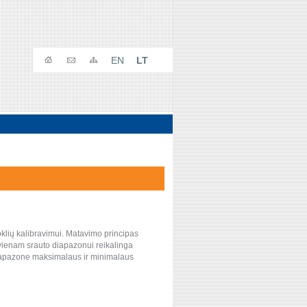
EN
LT
oklių kalibravimui. Matavimo principas
kvienam srauto diapazonui reikalinga
diapazone maksimalaus ir minimalaus