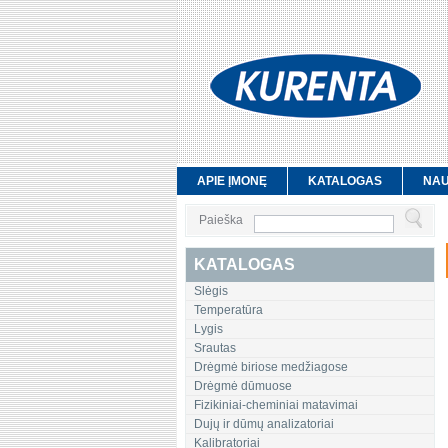
APIE ĮMONĘ
KATALOGAS
NAU
Paieška
KATALOGAS
Slėgis
Temperatūra
Lygis
Srautas
Drėgmė biriose medžiagose
Drėgmė dūmuose
Fizikiniai-cheminiai matavimai
Dujų ir dūmų analizatoriai
Kalibratoriai