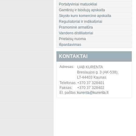
Portatyviniai matuokliai
Gamtinių ir biodujų apskaita
Skysto kuro komercinė apskaita
Reguliatoriai ir indikatoriai
Pramoninė armatūra
Vandens distiliatoriai
Prietaisų nuoma
Išpardavimas
KONTAKTAI
Adresas:
UAB KURENTA
Breslaujos g. 3 (AK-538),
LT-44403 Kaunas
Telefonas:
+370 37 328401
Faksas:
+370 37 328402
El. paštas:
kurenta@kurenta.lt