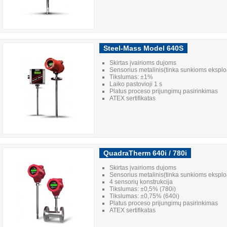
Steel-Mass Model 640S
Skirtas įvairioms dujoms
Sensorius metalinis(tinka sunkioms eksplo
Tikslumas: ±1%
Laiko pastovioji 1 s
Platus proceso prijungimų pasirinkimas
ATEX sertifikatas
QuadraTherm 640i / 780i
Skirtas įvairioms dujoms
Sensorius metalinis(tinka sunkioms eksplo
4 sensorių konstrukcija
Tikslumas: ±0,5% (780i)
Tikslumas: ±0,75% (640i)
Platus proceso prijungimų pasirinkimas
ATEX sertifikatas