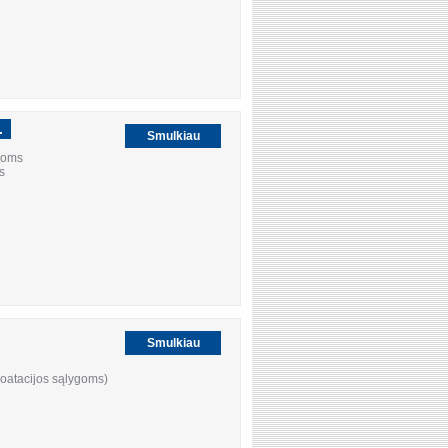
.
Smulkiau
ujoms
s
Smulkiau
loatacijos sąlygoms)