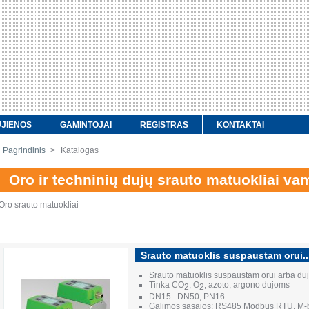
JIENOS
GAMINTOJAI
REGISTRAS
KONTAKTAI
Pagrindinis
>
Katalogas
Oro ir techninių dujų srauto matuokliai v
Oro srauto matuokliai
Srauto matuoklis suspaustam orui..
Srauto matuoklis suspaustam orui arba d
Tinka CO
, O
, azoto, argono dujoms
2
2
DN15...DN50, PN16
Galimos sąsajos: RS485 Modbus RTU, M-