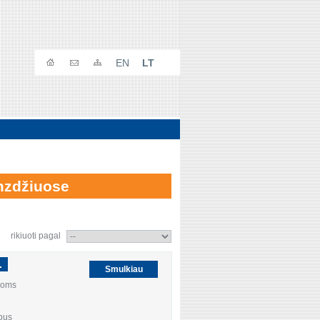
EN
LT
amzdžiuose
rikiuoti pagal
.
Smulkiau
ujoms
bus