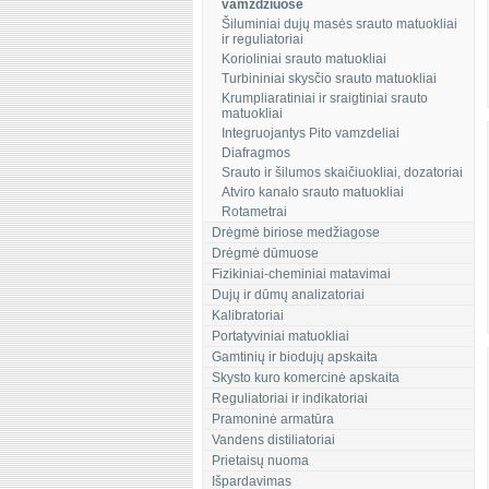
vamzdžiuose
Šiluminiai dujų masės srauto matuokliai
ir reguliatoriai
Korioliniai srauto matuokliai
Turbininiai skysčio srauto matuokliai
Krumpliaratiniai ir sraigtiniai srauto
matuokliai
Integruojantys Pito vamzdeliai
Diafragmos
Srauto ir šilumos skaičiuokliai, dozatoriai
Atviro kanalo srauto matuokliai
Rotametrai
Drėgmė biriose medžiagose
Drėgmė dūmuose
Fizikiniai-cheminiai matavimai
Dujų ir dūmų analizatoriai
Kalibratoriai
Portatyviniai matuokliai
Gamtinių ir biodujų apskaita
Skysto kuro komercinė apskaita
Reguliatoriai ir indikatoriai
Pramoninė armatūra
Vandens distiliatoriai
Prietaisų nuoma
Išpardavimas