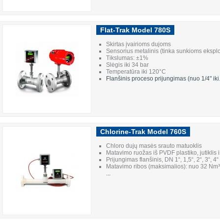
Flat-Trak Model 780S
Skirtas įvairioms dujoms
Sensorius metalinis (tinka sunkioms ekspl
Tikslumas: ±1%
Slėgis iki 34 bar
Temperatūra iki 120°C
Flanšinis proceso prijungimas (nuo 1/4" iki.
Chlorine-Trak Model 760S
Chloro dujų masės srauto matuoklis
Matavimo ruožas iš PVDF plastiko, jutiklis 
Prijungimas flanšinis, DN 1“, 1,5“, 2“, 3“, 4
Matavimo ribos (maksimalios): nuo 32 Nm³
...