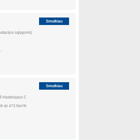
Smulkiau
oatacijos sąlygoms)
..
Smulkiau
iš Hastelojaus C
“
/h iki 473 Nm³/h