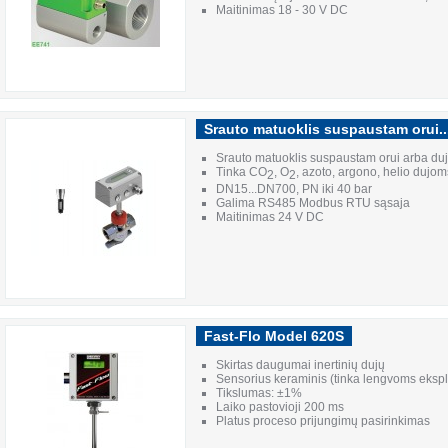
Maitinimas 18 - 30 V DC
Srauto matuoklis suspaustam orui..
Srauto matuoklis suspaustam orui arba d
Tinka CO
, O
, azoto, argono, helio dujom
2
2
DN15...DN700, PN iki 40 bar
Galima RS485 Modbus RTU sąsaja
Maitinimas 24 V DC
Fast-Flo Model 620S
Skirtas daugumai inertinių dujų
Sensorius keraminis (tinka lengvoms eksp
Tikslumas: ±1%
Laiko pastovioji 200 ms
Platus proceso prijungimų pasirinkimas