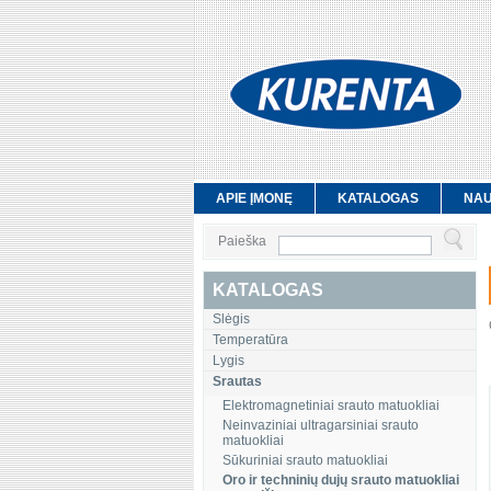
APIE ĮMONĘ
KATALOGAS
NAU
Paieška
KATALOGAS
Slėgis
Temperatūra
Lygis
Srautas
Elektromagnetiniai srauto matuokliai
Neinvaziniai ultragarsiniai srauto
matuokliai
Sūkuriniai srauto matuokliai
Oro ir techninių dujų srauto matuokliai