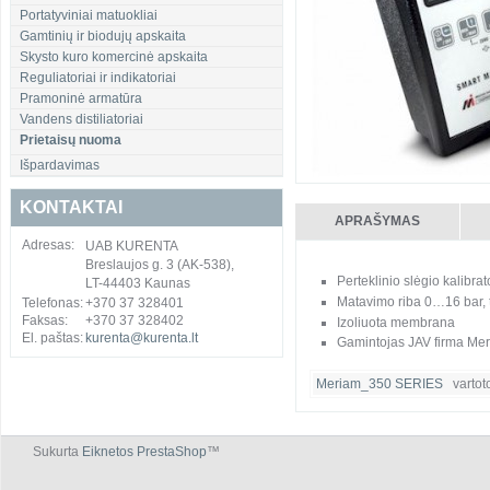
Portatyviniai matuokliai
Gamtinių ir biodujų apskaita
Skysto kuro komercinė apskaita
Reguliatoriai ir indikatoriai
Pramoninė armatūra
Vandens distiliatoriai
Prietaisų nuoma
Išpardavimas
KONTAKTAI
APRAŠYMAS
Adresas:
UAB KURENTA
Breslaujos g. 3 (AK-538),
Perteklinio slėgio kalibrat
LT-44403 Kaunas
Matavimo riba 0…16 bar,
Telefonas:
+370 37 328401
Faksas:
+370 37 328402
Izoliuota membrana
El. paštas:
kurenta@kurenta.lt
Gamintojas JAV firma Me
Meriam_350 SERIES
vartoto
Sukurta
Eiknetos PrestaShop
™