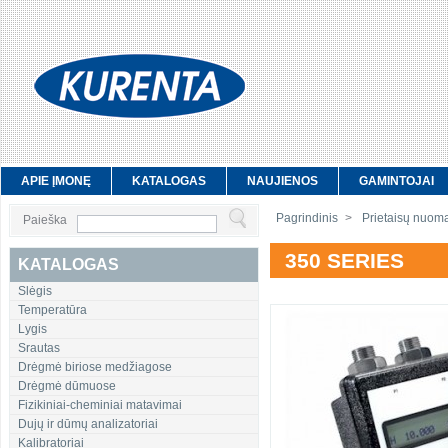
APIE ĮMONĘ
KATALOGAS
NAUJIENOS
GAMINTOJAI
Pagrindinis
>
Prietaisų nuom
Paieška
350 SERIES
KATALOGAS
Slėgis
Temperatūra
Lygis
Srautas
Drėgmė biriose medžiagose
Drėgmė dūmuose
Fizikiniai-cheminiai matavimai
Dujų ir dūmų analizatoriai
Kalibratoriai