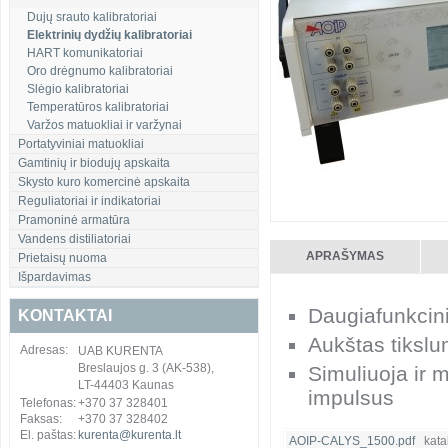
Dujų srauto kalibratoriai
Elektrinių dydžių kalibratoriai
HART komunikatoriai
Oro drėgnumo kalibratoriai
Slėgio kalibratoriai
Temperatūros kalibratoriai
Varžos matuokliai ir varžynai
Portatyviniai matuokliai
Gamtinių ir biodujų apskaita
Skysto kuro komercinė apskaita
Reguliatoriai ir indikatoriai
Pramoninė armatūra
Vandens distiliatoriai
APRAŠYMAS
Prietaisų nuoma
Išpardavimas
Daugiafunkcinis
KONTAKTAI
Aukštas tiksl
Adresas:
UAB KURENTA
Breslaujos g. 3 (AK-538),
Simuliuoja ir 
LT-44403 Kaunas
impulsus
Telefonas:
+370 37 328401
Faksas:
+370 37 328402
El. paštas:
kurenta@kurenta.lt
AOIP-CALYS_1500.pdf
katal