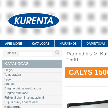
APIE ĮMONĘ
KATALOGAS
NAUJIENOS
GAMINTOJAI
Pagrindinis
>
Kali
Paieška
1500
KATALOGAS
CALYS 150
Slėgis
Temperatūra
Lygis
Srautas
Drėgmė biriose medžiagose
Drėgmė dūmuose
Fizikiniai-cheminiai matavimai
Dujų ir dūmų analizatoriai
Kalibratoriai