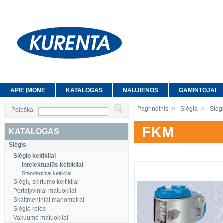
APIE ĮMONĘ
KATALOGAS
NAUJIENOS
GAMINTOJAI
Pagrindinis
>
Slėgis
>
Slėgio
Paieška
FKM
KATALOGAS
Slėgis
Slėgio keitikliai
Intelektualūs keitikliai
Standartiniai keitikliai
Slėgių skirtumo keitikliai
Portatyviniai matuokliai
Skaitmeniniai manometrai
Slėgio relės
Vakuumo matuokliai