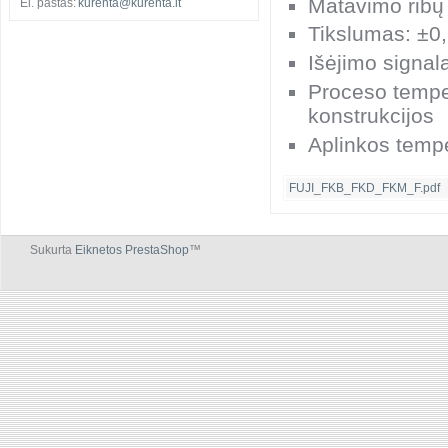
Matavimo ribų 
El. paštas:
kurenta@kurenta.lt
Tikslumas: ±0
Išėjimo signa
Proceso tempe
konstrukcijos
Aplinkos tempe
FUJI_FKB_FKD_FKM_F.pdf
k
Sukurta
Eiknetos PrestaShop
™