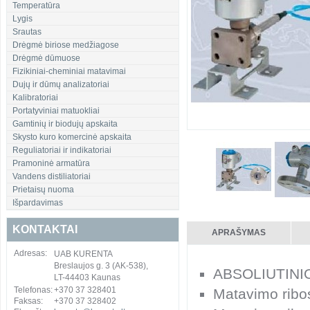
Temperatūra
Lygis
Srautas
Drėgmė biriose medžiagose
Drėgmė dūmuose
Fizikiniai-cheminiai matavimai
Dujų ir dūmų analizatoriai
Kalibratoriai
Portatyviniai matuokliai
Gamtinių ir biodujų apskaita
Skysto kuro komercinė apskaita
Reguliatoriai ir indikatoriai
Pramoninė armatūra
Vandens distiliatoriai
Prietaisų nuoma
Išpardavimas
KONTAKTAI
APRAŠYMAS
Adresas:
UAB KURENTA
Breslaujos g. 3 (AK-538),
ABSOLIUTINIO
LT-44403 Kaunas
Telefonas:
+370 37 328401
Matavimo ribo
Faksas:
+370 37 328402